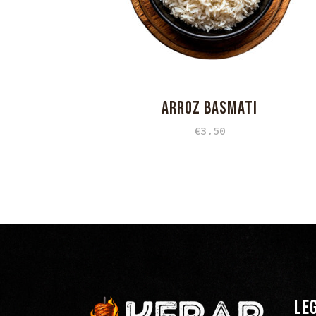
ARROZ BASMATI
€
3.50
LE