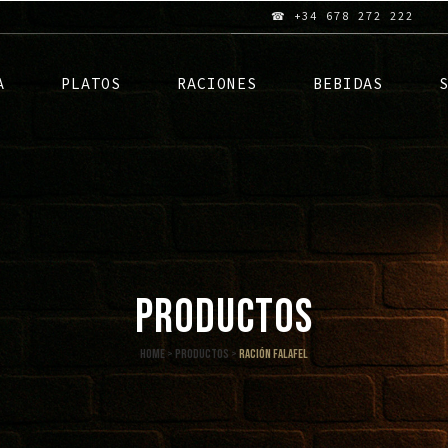
☎ +34 678 272 222
A
PLATOS
RACIONES
BEBIDAS
PRODUCTOS
Home
>
Productos
>
Ración falafel