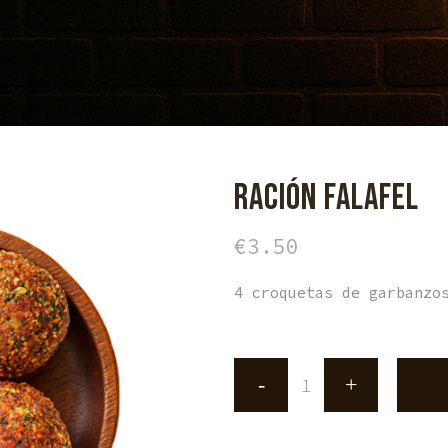
RACIÓN FALAFEL
€
3.50
4 croquetas de garbanzo
Ración
falafel