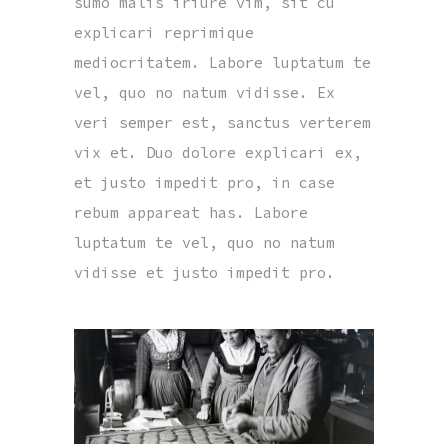
sumo malis iriure vim, sit cu
explicari reprimique
mediocritatem. Labore luptatum te
vel, quo no natum vidisse. Ex
veri semper est, sanctus verterem
vix et. Duo dolore explicari ex,
et justo impedit pro, in case
rebum appareat has. Labore
luptatum te vel, quo no natum
vidisse et justo impedit pro.