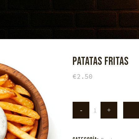
PATATAS FRITAS
€
2.50
Patatas
fritas
quantity