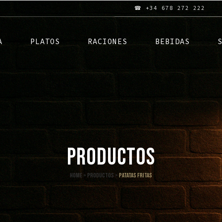
☎ +34 678 272 222
A
PLATOS
RACIONES
BEBIDAS
PRODUCTOS
Home
>
Productos
>
Patatas fritas