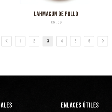
LAHMACUN DE POLLO
€
6.50
1
2
3
4
5
6
GALES
ENLACES ÚTILES