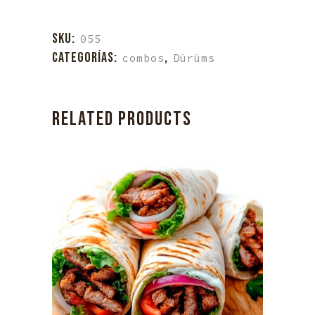
elegir
SKU:
055
quantity
CATEGORÍAS:
,
combos
Dürüms
RELATED PRODUCTS