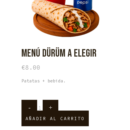
MENÚ DÜRÜM A ELEGIR
€
8.00
Patatas + bebida.
Menú
Dürüm
AÑADIR AL CARRITO
a