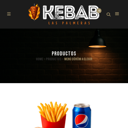
0
PRODUCTOS
Home
>
Productos
>
Menú Dürüm a elegir